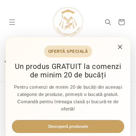
Salt la
conținut
Coș
×
OFERTĂ SPECIALĂ
About
Un produs GRATUIT la comenzi
de minim 20 de bucăți
Pentru comenzi de minim 20 de bucăți din aceeași
Ajutor
categorie de produse, primești o bucată gratuit.
Comandă pentru întreaga clasă și bucură-te de
Politica de Livrare Comanda
ofertă!
Politica de Anulare Comanda
Descoperă produsele
Politica de Rambursare