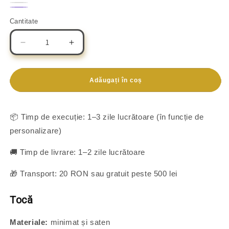
Verde
Mov
închis
Alb
Smarald
Lila
Cantitate
Reduceți
Creșteți
cantitatea
cantitatea
pentru
pentru
Pachet
Pachet
Adăugați în coș
Tocă,
Tocă,
Eșarfă
Eșarfă
și
și
📦 Timp de execuție: 1–3 zile lucrătoare (în funcție de
Cocardă
Cocardă
personalizare)
-
-
Nepersonalizate
Nepersonalizate
🚚 Timp de livrare: 1–2 zile lucrătoare
🎁 Transport: 20 RON sau gratuit peste 500 lei
Tocă
Materiale:
minimat și saten