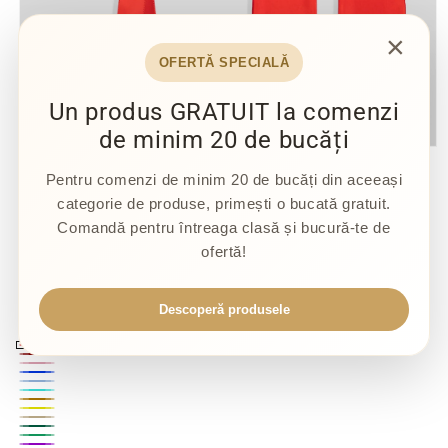
×
OFERTĂ SPECIALĂ
Un produs GRATUIT la comenzi
de minim 20 de bucăți
Deschide
conținutul
Pentru comenzi de minim 20 de bucăți din aceeași
media
TOCA-ABSOLVIRE.RO
1
Pachet Tocă, Eșarfă și
categorie de produse, primești o bucată gratuit.
într-
Comandă pentru întreaga clasă și bucură-te de
o
Cocardă - Nepersonalizate
fereastră
ofertă!
modală
Preț
Preț
64,99 lei
92,99 lei
30 OFF
Descoperă produsele
obișnuit
redus
Culoare:
Roşu
Roşu
Vişiniu
Roze
Albastru
Baby
Turquoise
Auriu
Blue
Galben
Șampanie
Verde