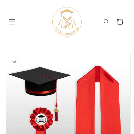
Salt la
conținut
Coș
Salt la
informațiile
despre
produs